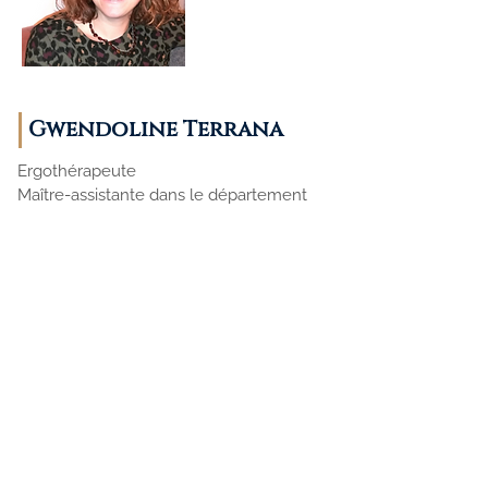
Gwendoline Terrana
Ergothérapeute
Maître-assistante dans le département
paramédical de la Helha de Montignies-
Sur-Sambre
Certificat d’université en anthropologie de
la santé mentale
Membre de l’Union Professionnelle des
Ergothérapeutes
- Accompagnement des personnes
présentant des problèmes d’alcool
- Accompagnement des personnes
atteintes de psychose
- Formée aux outils de la réhabilitation
psychosociale (Illness Management and